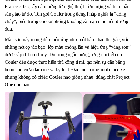
France 2025, lấy cảm hứng từ nghệ thuật trừu tượng và tinh thần
sáng tạo tự do. Tên gọi Couler trong tiếng Pháp nghĩa là “dòng
chảy”, biểu trưng cho sự phóng khoáng và mạnh mẽ trên đường
đua.
Màu sơn này mang đến hiệu ứng như một bản nhạc thị giác, với
những nét cọ táo bạo, lớp màu chồng lấn và hiệu ứng “văng sơn”
được sắp đặt có chủ ý. Dù trông ngẫu hứng, từng chi tiết của
Couler đều được thực hiện thủ công tỉ mỉ, tạo nên sự cân bằng
hoàn hảo giữa đam mê và kỷ luật. Đặc biệt, cùng một chiếc xe
nhưng không có chiếc Couler nào giống nhau, đúng chất Project
One độc bản.