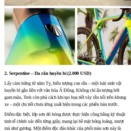
2. Serpentine – Da rắn huyền bí (2.000 USD)
Lấy cảm hứng từ năm Tỵ, biểu tượng con rắn – một loài sinh vật
huyền bí gắn liền với văn hóa Á Đông. Không chỉ ấn tượng bởi
gam màu, Trek còn phá cách khi tạo họa tiết vảy rắn nổi trên khung
xe – một chi tiết chưa từng xuất hiện trong các phiên bản trước.
Điểm đặc biệt, lớp sơn đỏ bóng được thực hiện công bằng kỹ thuật
tinh tế chính xác đến từng giây, mang lại bề mặt bóng loáng, mượt
mà như gương. Một điểm độc đáo khác của phối màu sơn này là