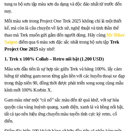
tung ra bộ sưu tập màu sơn đa dạng và độc đáo nhất từ trước đến
nay.
Mỗi màu sơn trong Project One Trek 2025 không chỉ là một thiết
kế, mà còn là câu chuyện về lịch sử, nghệ thuật và tinh thần thể
thao mà Trek muốn gửi gắm đến người dùng. Hãy cùng
Mr Biker
Saigon
điểm qua 6 màu sơn đặc sắc nhất trong bộ sưu tập
Trek
Project One 2025
này nhé!
1. Trek x 100% Collab – Retro nổi bật (1.200 USD)
Màu sơn đầu tiên là sự hợp tác giữa Trek và hãng 100%. lấy cảm
hứng từ những gam neon từng gắn liền với các huyền thoại xe đạp
trong thập niên 90, đồng thời được phát triển song song cùng mẫu
kính mới 100% Korbin X.
Gam màu như một “cú nổ” sắc màu đến từ quá khứ, với sự hòa
quyện của vàng huỳnh quang, xanh điện, xanh lá và hồng nổi bật,
tất cả tạo nên hiệu ứng chuyển màu tuyến tính cực kỳ retro, cổ
điển.
Điểm đặc biệt: 100 khách hàng sở hữu đầu tiên sẽ nhận kèm một