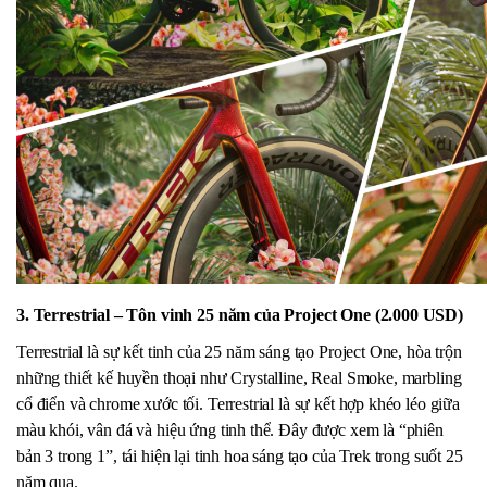
3. Terrestrial – Tôn vinh 25 năm của Project One (2.000 USD)
Terrestrial là sự kết tinh của 25 năm sáng tạo Project One, hòa trộn
những thiết kế huyền thoại như Crystalline, Real Smoke, marbling
cổ điển và chrome xước tối. Terrestrial là sự kết hợp khéo léo giữa
màu khói, vân đá và hiệu ứng tinh thể. Đây được xem là “phiên
bản 3 trong 1”, tái hiện lại tinh hoa sáng tạo của Trek trong suốt 25
năm qua.