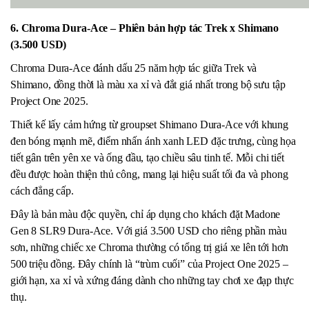
6. Chroma Dura-Ace – Phiên bản hợp tác Trek x Shimano
(3.500 USD)
Chroma Dura-Ace đánh dấu 25 năm hợp tác giữa Trek và
Shimano, đồng thời là màu xa xỉ và đắt giá nhất trong bộ sưu tập
Project One 2025.
Thiết kế lấy cảm hứng từ groupset Shimano Dura-Ace với khung
đen bóng mạnh mẽ, điểm nhấn ánh xanh LED đặc trưng, cùng họa
tiết gân trên yên xe và ống đầu, tạo chiều sâu tinh tế. Mỗi chi tiết
đều được hoàn thiện thủ công, mang lại hiệu suất tối đa và phong
cách đẳng cấp.
Đây là bản màu độc quyền, chỉ áp dụng cho khách đặt Madone
Gen 8 SLR9 Dura-Ace. Với giá 3.500 USD cho riêng phần màu
sơn, những chiếc xe Chroma thường có tổng trị giá xe lên tới hơn
500 triệu đồng. Đây chính là “trùm cuối” của Project One 2025 –
giới hạn, xa xỉ và xứng đáng dành cho những tay chơi xe đạp thực
thụ.