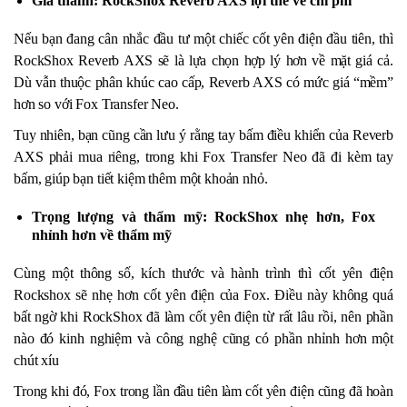
Giá thành: RockShox Reverb AXS lợi thế về chi phí
Nếu bạn đang cân nhắc đầu tư một chiếc cốt yên điện đầu tiên, thì
RockShox Reverb AXS sẽ là lựa chọn hợp lý hơn về mặt giá cả.
Dù vẫn thuộc phân khúc cao cấp, Reverb AXS có mức giá “mềm”
hơn so với Fox Transfer Neo.
Tuy nhiên, bạn cũng cần lưu ý rằng tay bấm điều khiển của Reverb
AXS phải mua riêng, trong khi Fox Transfer Neo đã đi kèm tay
bấm, giúp bạn tiết kiệm thêm một khoản nhỏ.
Trọng lượng và thẩm mỹ: RockShox nhẹ hơn, Fox
nhỉnh hơn về thẩm mỹ
Cùng một thông số, kích thước và hành trình thì cốt yên điện
Rockshox sẽ nhẹ hơn cốt yên điện của Fox. Điều này không quá
bất ngờ khi RockShox đã làm cốt yên điện từ rất lâu rồi, nên phần
nào đó kinh nghiệm và công nghệ cũng có phần nhỉnh hơn một
chút xíu
Trong khi đó, Fox trong lần đầu tiên làm cốt yên điện cũng đã hoàn