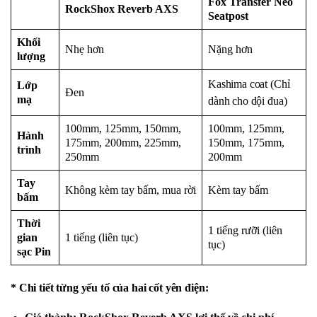
Fox Transfer Neo
RockShox Reverb AXS
Seatpost
Khối
Nhẹ hơn
Nặng hơn
lượng
Kashima coat (Chỉ
Lớp
Đen
mạ
dành cho dội đua)
100mm, 125mm, 150mm,
100mm, 125mm,
Hành
175mm, 200mm, 225mm,
150mm, 175mm,
trình
250mm
200mm
Tay
Không kèm tay bấm, mua rời
Kèm tay bấm
bấm
Thời
1 tiếng rưỡi (liên
gian
1 tiếng (liên tục)
tục)
sạc Pin
* Chi tiết từng yếu tố của hai cốt yên điện: