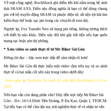
Về mặt công nghệ, RockShock ghi điểm lớn khi nằm trong hệ sinh
thái SRAM AXS. Điều này đồng nghĩa là bạn có thể dùng chung
pin với bộ truyền động SRAM và phuộc điện tử, rất tiện lợi khi tìm
kiếm thay thế hoặc sạc pin trong các chuyến đi tour dài.
Ngược lại, Fox Transfer Neo sử dụng pin riêng, không tương thích
với thiết bị nào khác. Điều này đôi khi gây bất tiện nếu bạn quên
mang sạc hoặc pin dự phòng.
* Xem video so sánh thực tế từ Mr Biker Sài Gòn
Đừng chỉ đọc – hãy xem trực tiếp để cảm nhận rõ hơn!
Mr Biker Sài Gòn đã thực hiện một video cầm trên tay và so sánh
thực tế cả hai mẫu cốt yên này trong video dưới đây:
Xem ngay tại YouTube: So sánh cốt yên điện RockShock và Fox
2025
Nếu bạn vẫn còn đang phân vân? Hãy đến trực tiếp Mr Biker Sài
Gòn – Đ/c: 16/1A Đinh Tiên Hoàng, P. Đa Kao, Quận 1, TP.HCM.
Tại đây bạn có thể cầm tận tay, trải nghiệm thực tế và nhận tư vấn