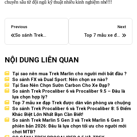
chuyên sâu từ đội ngũ kỹ thuật nhiều kinh nghiệm nhé!!!
Previous
Next
So sánh Trek
Top 7 mẫu xe đạp
Procaliber 6 và
Trek được dân văn
Procaliber 9.5 – Đâu
phòng ưa chuộng
là lựa chọn hợp lý?
NỘI DUNG LIÊN QUAN
Tại sao nên mua Trek Marlin cho người mới bắt đầu ?
So sánh FX và Dual Sport: Nên chọn xe nào?
Tại Sao Nên Chọn Sườn Carbon Cho Xe Đạp?
So sánh Trek Procaliber 6 và Procaliber 9.5 – Đâu là
lựa chọn hợp lý?
Top 7 mẫu xe đạp Trek được dân văn phòng ưa chuộng
So sánh Trek Procaliber 6 và Trek Procaliber 8: 5 Điểm
Khác Biệt Lớn Nhất Bạn Cần Biết!
So sánh Trek Marlin 5 Gen 3 và Trek Marlin 6 Gen 3
phiên bản 2026: Đâu là lựa chọn tối ưu cho người mới
chơi MTB?