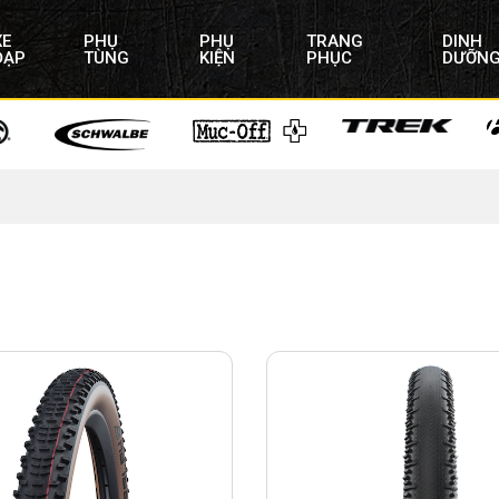
XE
PHỤ
PHỤ
TRANG
DINH
ĐẠP
TÙNG
KIỆN
PHỤC
DƯỠN