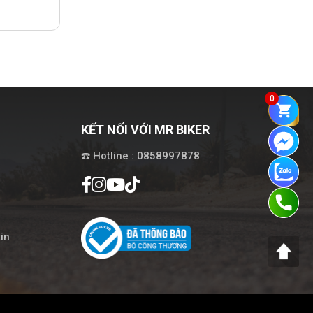
0
KẾT NỐI VỚI MR BIKER
☎️ Hotline : 0858997878
in