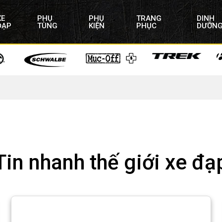
XE
PHỤ
PHỤ
TRANG
DINH
ĐẠP
TÙNG
KIỆN
PHỤC
DƯỠN
Tin nhanh thế giới xe đạ