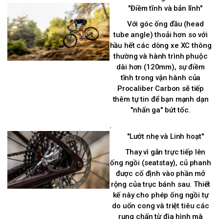
"Điềm tĩnh và bản lĩnh"
Với góc ống đầu (head
tube angle) thoải hơn so với
hầu hết các dòng xe XC thông
thường và hành trình phuộc
dài hơn (120mm), sự điềm
tĩnh trong vận hành của
Procaliber Carbon sẽ tiếp
thêm tự tin để bạn mạnh dạn
"nhấn ga" bứt tốc.
.
"Lướt nhẹ và Linh hoạt"
Thay vì gắn trực tiếp lên
ống ngồi (seatstay), củ phanh
được cố định vào phần mở
rộng của trục bánh sau. Thiết
kế này cho phép ống ngồi tự
do uốn cong và triệt tiêu các
rung chấn từ địa hình mà