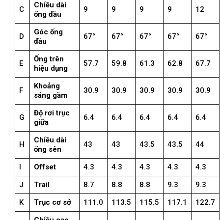
Chiều dài
C
9
9
9
9
12
ống đầu
Góc ống
D
67°
67°
67°
67°
67°
đầu
Ống trên
E
57.7
59.8
61.3
62.8
67.7
hiệu dụng
Khoảng
F
30.9
30.9
30.9
30.9
30.9
sáng gầm
Độ rơi trục
G
6.4
6.4
6.4
6.4
6.4
giữa
Chiều dài
H
43
43
43.5
43.5
44
ống sên
I
Offset
4.3
4.3
4.3
4.3
4.3
J
Trail
8.7
8.8
8.8
9.3
9.3
K
Trục cơ sở
111.0
113.5
115.5
117.1
122.7