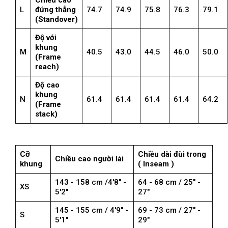
Chiều cao
L
đứng thẳng
74.7
74.9
75.8
76.3
79.1
(Standover)
Độ với
khung
M
40.5
43.0
44.5
46.0
50.0
(Frame
reach)
Độ cao
khung
N
61.4
61.4
61.4
61.4
64.2
(Frame
stack)
Cỡ
Chiều dài đùi trong
Chiều cao người lái
khung
( Inseam )
143 - 158 cm /4'8" -
64 - 68 cm / 25" -
XS
5'2"
27"
145 - 155 cm / 4'9" -
69 - 73 cm / 27" -
S
5'1"
29"