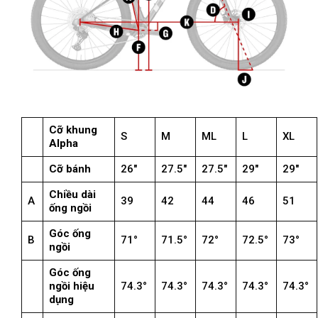
Cỡ khung
S
M
ML
L
XL
Alpha
Cỡ bánh
26″
27.5″
27.5″
29″
29″
Chiều dài
A
39
42
44
46
51
ống ngồi
Góc ống
B
71°
71.5°
72°
72.5°
73°
ngồi
Góc ống
ngồi hiệu
74.3°
74.3°
74.3°
74.3°
74.3°
dụng