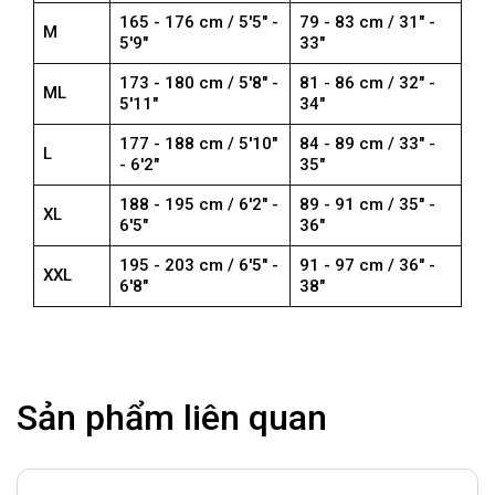
165 - 176 cm / 5'5" -
79 - 83 cm / 31" -
M
5'9"
33"
173 - 180 cm / 5'8" -
81 - 86 cm / 32" -
ML
5'11"
34"
177 - 188 cm / 5'10"
84 - 89 cm / 33" -
L
- 6'2"
35"
188 - 195 cm / 6'2" -
89 - 91 cm / 35" -
XL
6'5"
36"
195 - 203 cm / 6'5" -
91 - 97 cm / 36" -
XXL
6'8"
38"
Sản phẩm liên quan