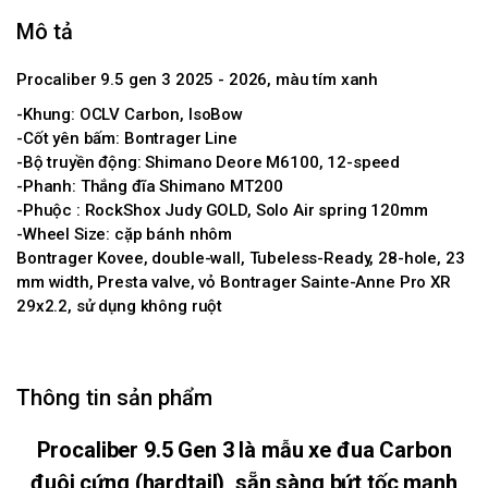
Mô tả
Procaliber 9.5 gen 3 2025 - 2026, màu tím xanh
-Khung: OCLV Carbon, IsoBow
-Cốt yên bấm: Bontrager Line
-Bộ truyền động: Shimano Deore M6100, 12-speed
-Phanh: Thắng đĩa Shimano MT200
-Phuộc : RockShox Judy GOLD, Solo Air spring 120mm
-Wheel Size: cặp bánh nhôm
Bontrager Kovee, double-wall, Tubeless-Ready, 28-hole, 23
mm width, Presta valve, vỏ Bontrager Sainte-Anne Pro XR
29x2.2, sử dụng không ruột
Thông tin sản phẩm
Procaliber 9.5 Gen 3 là mẫu xe đua Carbon
đuôi cứng (hardtail), sẵn sàng bứt tốc mạnh