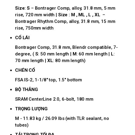
Size: S
– Bontrager Comp, alloy, 31.8 mm, 5 mm
rise, 720 mm width |
Size :
M , ML , L , XL
–
Bontrager Rhythm Comp, alloy, 31.8 mm, 15 mm
rise, 750mm width
CỔ LÁI
Bontrager Comp, 31.8 mm, Blendr compatible, 7-
degree, (
S
: 50 mm length |
M
: 60 mm length |
L
:
70 mm length |
XL
: 80 mm length)
CHÉN CỔ
FSA IS-2, 1-1/8" top, 1.5" bottom
BỘ THẮNG
SRAM CenterLine 2.0, 6-bolt, 180 mm
TRỌNG LƯỢNG
M - 11.83 kg / 26.09 lbs (with TLR sealant, no
tubes)
TẢI TRỌNG TỐI ĐA