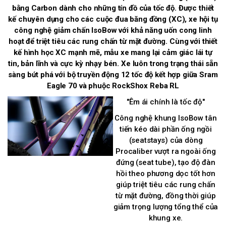
bằng Carbon dành cho những tín đồ của tốc độ. Được thiết
kế chuyên dụng cho các cuộc đua băng đồng (XC), xe hội tụ
công nghệ giảm chấn IsoBow với khả năng uốn cong linh
hoạt để triệt tiêu các rung chấn từ mặt đường. Cùng với thiết
kế hình học XC mạnh mẽ, mẫu xe mang lại cảm giác lái tự
tin, bản lĩnh và cực kỳ nhạy bén. Xe luôn trong trạng thái sẵn
sàng bứt phá với bộ truyền động 12 tốc độ kết hợp giữa Sram
Eagle 70 và phuộc RockShox Reba RL
"Êm ái chính là tốc độ"
Công nghệ khung IsoBow tân
tiến kéo dài phần ống ngồi
(seatstays) của dòng
Procaliber vượt ra ngoài ống
đứng (seat tube), tạo độ đàn
hồi theo phương dọc tốt hơn
giúp triệt tiêu các rung chấn
từ mặt đường, đồng thời giúp
giảm trọng lượng tổng thể của
khung xe.