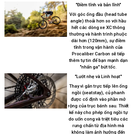
"Điềm tĩnh và bản lĩnh"
Với góc ống đầu (head tube
angle) thoải hơn so với hầu
hết các dòng xe XC thông
thường và hành trình phuộc
dài hơn (120mm), sự điềm
tĩnh trong vận hành của
Procaliber Carbon sẽ tiếp
thêm tự tin để bạn mạnh dạn
"nhấn ga" bứt tốc.
"Lướt nhẹ và Linh hoạt"
Thay vì gắn trực tiếp lên ống
ngồi (seatstay), củ phanh
được cố định vào phần mở
rộng của trục bánh sau. Thiết
kế này cho phép ống ngồi tự
do uốn cong và triệt tiêu các
rung chấn từ địa hình mà
không làm ảnh hưởng đến