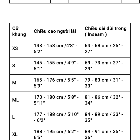
Cỡ
Chiều dài đùi trong
Chiều cao người lái
khung
( Inseam )
143 - 158 cm /4'8" -
64 - 68 cm / 25" -
XS
5'2"
27"
145 - 155 cm / 4'9" -
69 - 73 cm / 27" -
S
5'1"
29"
165 - 176 cm / 5'5" -
79 - 83 cm / 31" -
M
5'9"
33"
173 - 180 cm / 5'8" -
81 - 86 cm / 32" -
ML
5'11"
34"
177 - 188 cm / 5'10"
84 - 89 cm / 33" -
L
- 6'2"
35"
188 - 195 cm / 6'2" -
89 - 91 cm / 35" -
XL
6'5"
36"