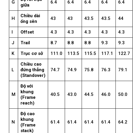
G
6.4
6.4
6.4
6.4
6.4
giữa
Chiều dài
H
43
43
43.5
43.5
44
ống sên
I
Offset
4.3
4.3
4.3
4.3
4.3
J
Trail
8.7
8.8
8.8
9.3
9.3
K
Trục cơ sở
111.0
113.5
115.5
117.1
122.7
Chiều cao
L
đứng thẳng
74.7
74.9
75.8
76.3
79.1
(Standover)
Độ với
khung
M
40.5
43.0
44.5
46.0
50.0
(Frame
reach)
Độ cao
khung
N
61.4
61.4
61.4
61.4
64.2
(Frame
stack)