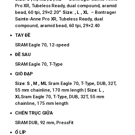
Pro XR, Tubeless Ready, dual compound, aramid
bead, 60 tpi, 29×2.20″
Size: , L , XL
– Bontrager
Sainte-Anne Pro XR, Tubeless Ready, dual
compound, aramid bead, 60 tpi, 29×2.40
TAY ĐỀ
SRAM Eagle 70, 12-speed
ĐỀ SAU
SRAM Eagle 70, T-Type
GIÒ ĐẠP
Size: S , M , ML
Sram Eagle 70, T-Type, DUB, 32T,
55 mm chainline, 170 mm length |
Size: L ,
XL
Sram Eagle 70, T-Type, DUB, 32T, 55 mm
chainline, 175 mm length
CHÉN TRỤC GIỮA
SRAM DUB, 92 mm, PressFit
Ổ LÍP