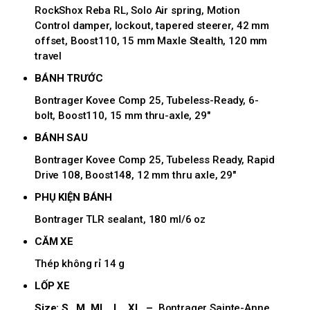
RockShox Reba RL, Solo Air spring, Motion
Control damper, lockout, tapered steerer, 42 mm
offset, Boost110, 15 mm Maxle Stealth, 120 mm
travel
BÁNH TRƯỚC
Bontrager Kovee Comp 25, Tubeless-Ready, 6-
bolt, Boost110, 15 mm thru-axle, 29"
BÁNH SAU
Bontrager Kovee Comp 25, Tubeless Ready, Rapid
Drive 108, Boost148, 12 mm thru axle, 29"
PHỤ KIỆN BÁNH
Bontrager TLR sealant, 180 ml/6 oz
CĂM XE
Thép không rỉ 14 g
LỐP XE
Size: S , M, ML , L , XL –
Bontrager Sainte-Anne