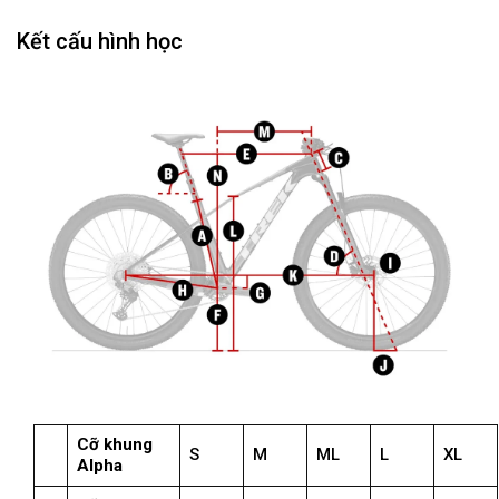
Kết cấu hình học
Cỡ khung
S
M
ML
L
XL
Alpha