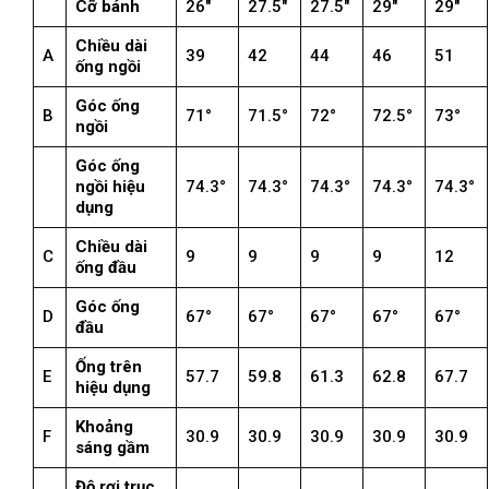
Cỡ bánh
26″
27.5″
27.5″
29″
29″
Chiều dài
A
39
42
44
46
51
ống ngồi
Góc ống
B
71°
71.5°
72°
72.5°
73°
ngồi
Góc ống
ngồi hiệu
74.3°
74.3°
74.3°
74.3°
74.3°
dụng
Chiều dài
C
9
9
9
9
12
ống đầu
Góc ống
D
67°
67°
67°
67°
67°
đầu
Ống trên
E
57.7
59.8
61.3
62.8
67.7
hiệu dụng
Khoảng
F
30.9
30.9
30.9
30.9
30.9
sáng gầm
Độ rơi trục