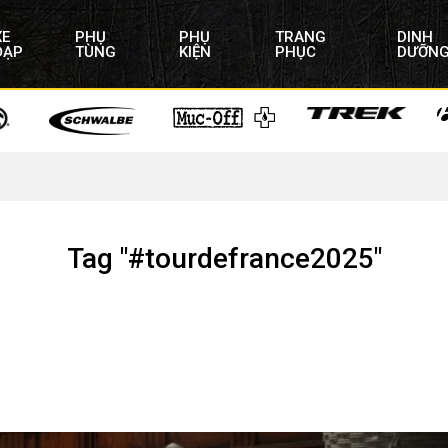
XE
PHỤ
PHỤ
TRANG
DINH
ĐẠP
TÙNG
KIỆN
PHỤC
DƯỠN
Tag "#tourdefrance2025"
rek Project One 2025