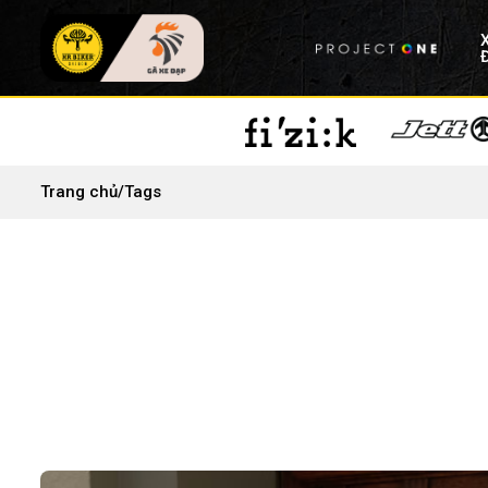
Trang chủ
/
Tags
Top 6 màu sơn đặc sắc nhất trong bộ sưu tập T
Xem chi tiết