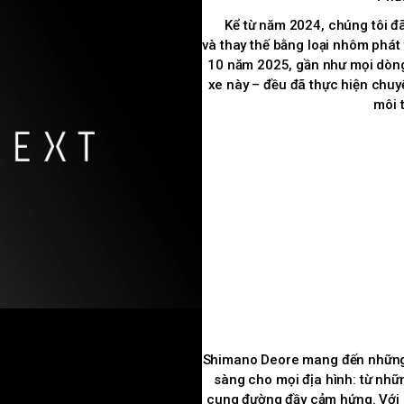
Kể từ năm 2024, chúng tôi đã b
và thay thế bằng loại nhôm phát 
10 năm 2025, gần như mọi dòn
xe này – đều đã thực hiện chuy
môi 
Shimano Deore mang đến những c
sàng cho mọi địa hình: từ nh
cung đường đầy cảm hứng. Với k