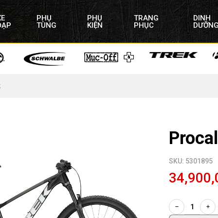
XE
PHỤ
PHỤ
TRANG
DINH
ĐẠP
TÙNG
KIỆN
PHỤC
DƯỠN
k
Procal
SKU: 5301895
34,900