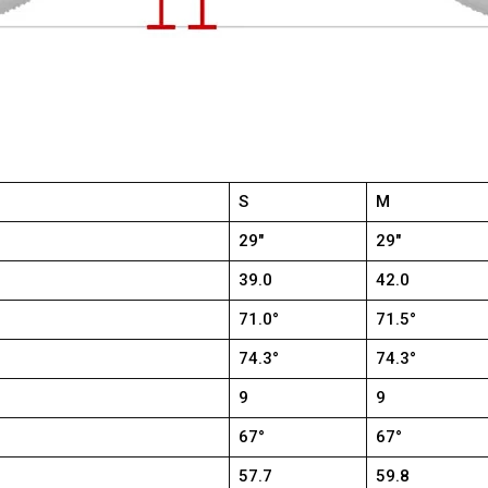
S
M
29″
29″
39.0
42.0
71.0°
71.5°
74.3°
74.3°
9
9
67°
67°
57.7
59.8