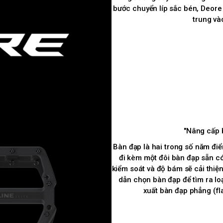
bước chuyển líp sắc bén, Deore g
trung và
"Nâng cấp 
Bàn đạp là hai trong số năm điể
đi kèm một đôi bàn đạp sẵn có
kiểm soát và độ bám sẽ cải thiệ
dẫn chọn bàn đạp để tìm ra lo
xuất bàn đạp phẳng (fla