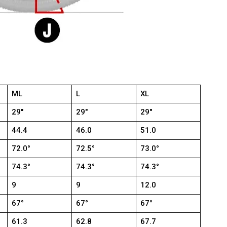
ML
L
XL
29″
29″
29″
44.4
46.0
51.0
72.0°
72.5°
73.0°
74.3°
74.3°
74.3°
9
9
12.0
67°
67°
67°
61.3
62.8
67.7