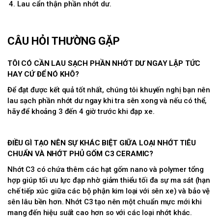
Lau cẩn thận phần nhớt dư.
CÂU HỎI THƯỜNG GẶP
TÔI CÓ CẦN LAU SẠCH PHẦN NHỚT DƯ NGAY LẬP TỨC
HAY CỨ ĐỂ NÓ KHÔ?
Để đạt được kết quả tốt nhất, chúng tôi khuyến nghị bạn nên
lau sạch phần nhớt dư ngay khi tra sên xong và nếu có thể,
hãy để khoảng 3 đến 4 giờ trước khi đạp xe.
ĐIỀU GÌ TẠO NÊN SỰ KHÁC BIỆT GIỮA LOẠI NHỚT TIÊU
CHUẨN VÀ NHỚT PHỦ GỐM C3 CERAMIC?
Nhớt C3 có chứa thêm các hạt gốm nano và polymer tổng
hợp giúp tối ưu lực đạp nhờ giảm thiểu tối đa sự ma sát (hạn
chế tiếp xúc giữa các bộ phận kim loại với sên xe) và bảo vệ
sên lâu bền hơn. Nhớt C3 tạo nên một chuẩn mực mới khi
mang đến hiệu suất cao hơn so với các loại nhớt khác.