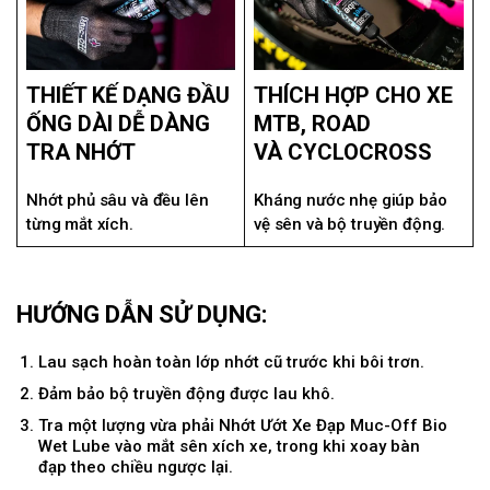
THIẾT KẾ DẠNG ĐẦU
THÍCH HỢP CHO XE
ỐNG DÀI DỄ DÀNG
MTB, ROAD
TRA NHỚT
VÀ CYCLOCROSS
Nhớt phủ sâu và đều lên
Kháng nước nhẹ giúp bảo
từng mắt xích.
vệ sên và bộ truyền động.
HƯỚNG DẪN SỬ DỤNG:
Lau sạch hoàn toàn lớp nhớt cũ trước khi bôi trơn.
Đảm bảo bộ truyền động được lau khô.
Tra một lượng vừa phải Nhớt Ướt Xe Đạp Muc-Off Bio
Wet Lube vào mắt sên xích xe, trong khi xoay bàn
đạp theo chiều ngược lại.