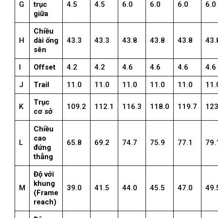
G
trục
4.5
4.5
6.0
6.0
6.0
6.0
giữa
Chiều
H
dài ống
43.3
43.3
43.8
43.8
43.8
43.
sên
I
Offset
4.2
4.2
4.6
4.6
4.6
4.6
J
Trail
11.0
11.0
11.0
11.0
11.0
11.
Trục
K
109.2
112.1
116.3
118.0
119.7
123
cơ sở
Chiều
cao
L
65.8
69.2
74.7
75.9
77.1
79.
đứng
thẳng
Độ với
khung
M
39.0
41.5
44.0
45.5
47.0
49.
(Frame
reach)