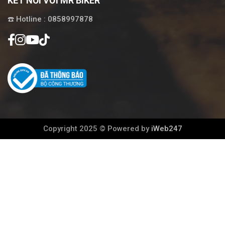
KẾT NỐI VỚI MR BIKER
☎️ Hotline : 0858997878
Copyright 2025 © Powered by
iWeb247