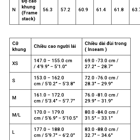
Độ cao
khung
N
56.3
57.2
60.9
61.4
61.8
63.
(Frame
stack)
Cỡ
Chiều dài đùi trong
Chiều cao người lái
khung
( Inseam )
147.0 – 155.0 cm
69.0 -73.0 cm /
XS
/ 4’9.9″ – 5’1.0″
27.2″ – 28.7″
153.0 – 162.0
72.0 -76.0 cm /
S
cm / 5’0.2″ – 5’3.8″
28.3″ – 29.9″
161.0 – 172.0
76.0 -81.0 cm /
M
cm / 5’3.4″ – 5’7.7″
29.9″ – 31.9″
170.0 – 179.0
80.0 -84.0 cm /
M/L
cm / 5’6.9″ – 5’10.5″
31.5″ – 33.1″
177.0 – 188.0
83.0 -88.0 cm /
L
cm / 5’9.7″ – 6’2.0″
32.7″ – 34.6″