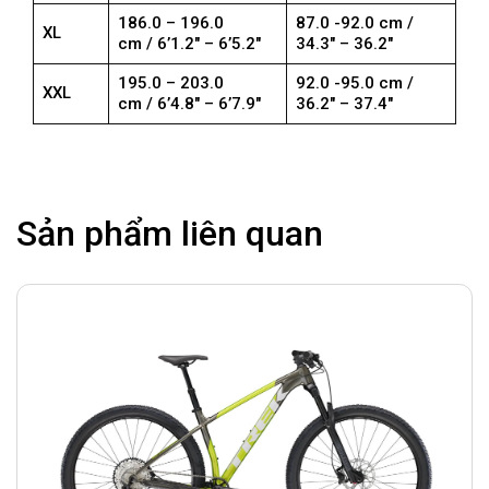
186.0 – 196.0
87.0 -92.0 cm /
XL
cm / 6’1.2″ – 6’5.2″
34.3″ – 36.2″
195.0 – 203.0
92.0 -95.0 cm /
XXL
cm / 6’4.8″ – 6’7.9″
36.2″ – 37.4″
Sản phẩm liên quan