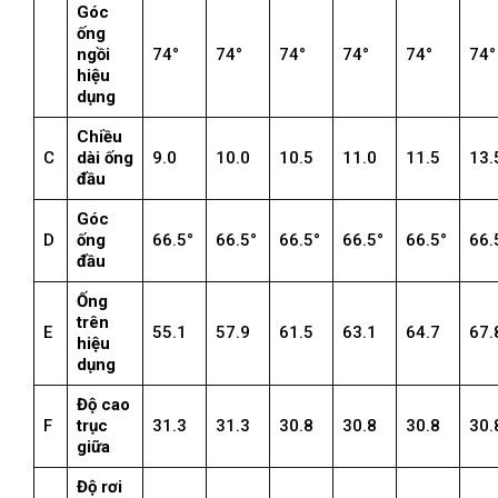
Góc
ống
ngồi
74°
74°
74°
74°
74°
74°
hiệu
dụng
Chiều
C
dài ống
9.0
10.0
10.5
11.0
11.5
13.
đầu
Góc
D
ống
66.5°
66.5°
66.5°
66.5°
66.5°
66.
đầu
Ống
trên
E
55.1
57.9
61.5
63.1
64.7
67.
hiệu
dụng
Độ cao
F
trục
31.3
31.3
30.8
30.8
30.8
30.
giữa
Độ rơi