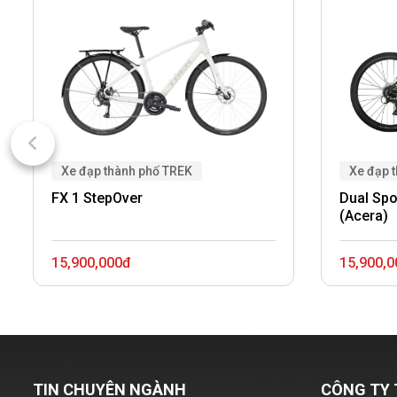
Xe đạp thành phố TREK
Xe đạp 
FX 1 StepOver
Dual Spo
(Acera)
15,900,000đ
15,900,
TIN CHUYÊN NGÀNH
CÔNG TY 