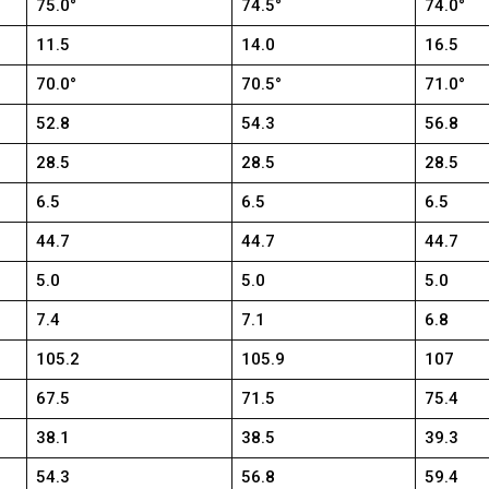
75.0°
74.5°
74.0°
11.5
14.0
16.5
70.0°
70.5°
71.0°
52.8
54.3
56.8
28.5
28.5
28.5
6.5
6.5
6.5
44.7
44.7
44.7
5.0
5.0
5.0
7.4
7.1
6.8
105.2
105.9
107
67.5
71.5
75.4
38.1
38.5
39.3
54.3
56.8
59.4