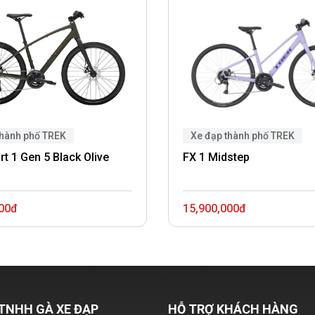
thành phố TREK
Xe đạp thành phố TREK
rt 1 Gen 5 Black Olive
FX 1 Midstep
000đ
15,900,000đ
TNHH GÀ XE ĐẠP
HỖ TRỢ KHÁCH HÀNG