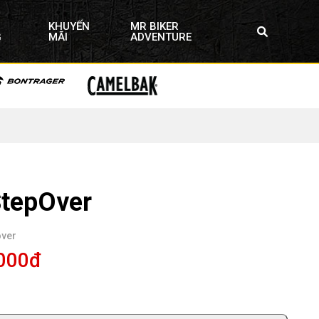
KHUYẾN
MR BIKER
G
MÃI
ADVENTURE
StepOver
over
,000đ