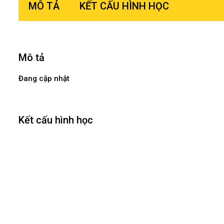
MÔ TẢ
KẾT CẤU HÌNH HỌC
Mô tả
Đang cập nhật
Kết cấu hình học