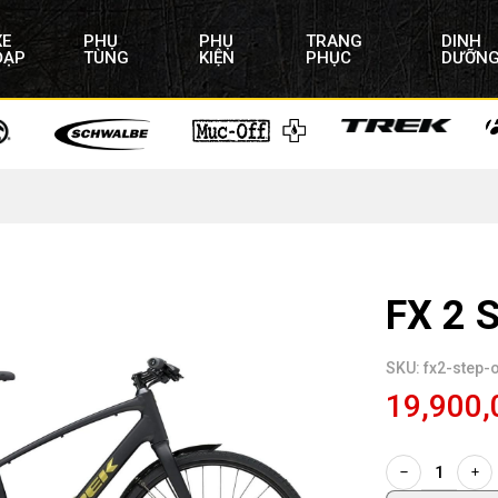
XE
PHỤ
PHỤ
TRANG
DINH
ĐẠP
TÙNG
KIỆN
PHỤC
DƯỠN
FX 2 
SKU: fx2-step-
19,900