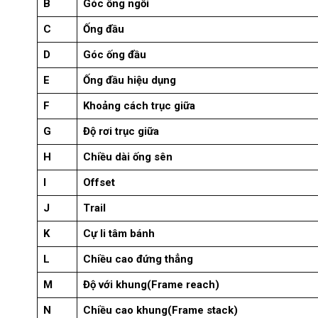
B
Góc ống ngồi
C
Ống đầu
D
Góc ống đầu
E
Ống đầu hiệu dụng
F
Khoảng cách trục giữa
G
Độ rơi trục giữa
H
Chiều dài ống sên
I
Offset
J
Trail
K
Cự li tâm bánh
L
Chiều cao đứng thẳng
M
Độ với khung(Frame reach)
N
Chiều cao khung(Frame stack)