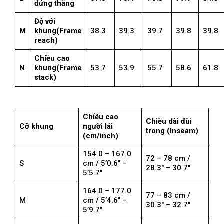
đứng thẳng
Độ với
M
khung(Frame
38.3
39.3
39.7
39.8
39.8
reach)
Chiều cao
N
khung(Frame
53.7
53.9
55.7
58.6
61.8
stack)
Chiều cao
Chiều dài đùi
Cỡ khung
người lái
trong (Inseam)
(cm/inch)
154.0 – 167.0
72 – 78 cm /
S
cm / 5’0.6″ –
28.3″ – 30.7″
5’5.7″
164.0 – 177.0
77 – 83 cm /
M
cm / 5’4.6″ –
30.3″ – 32.7″
5’9.7″