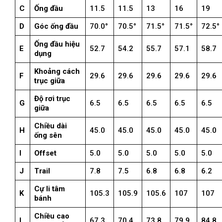
C
Ống đầu
11.5
11.5
13
16
19
D
Góc ống đầu
70.0°
70.5°
71.5°
71.5°
72.5°
Ống đầu hiệu
E
52.7
54.2
55.7
57.1
58.7
dụng
Khoảng cách
F
29.6
29.6
29.6
29.6
29.6
trục giữa
Độ rơi trục
G
6.5
6.5
6.5
6.5
6.5
giữa
Chiều dài
H
45.0
45.0
45.0
45.0
45.0
ống sên
I
Offset
5.0
5.0
5.0
5.0
5.0
J
Trail
7.8
7.5
6.8
6.8
6.2
Cự li tâm
K
105.3
105.9
105.6
107
107
bánh
Chiều cao
L
67.3
70.4
73.8
79.9
84.8