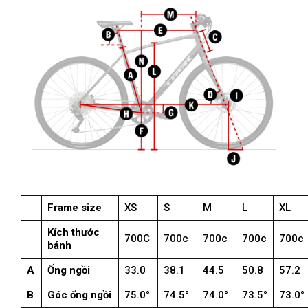
Frame size
XS
S
M
L
XL
Kích thước
700C
700c
700c
700c
700c
bánh
A
Ống ngồi
33.0
38.1
44.5
50.8
57.2
B
Góc ống ngồi
75.0°
74.5°
74.0°
73.5°
73.0°