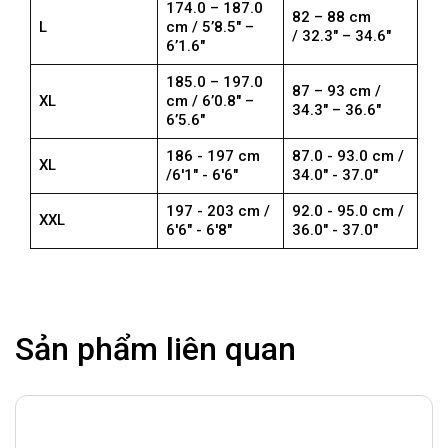
174.0 – 187.0
82 – 88 cm
L
cm / 5’8.5″ –
/ 32.3″ – 34.6″
6’1.6″
185.0 – 197.0
87 – 93 cm /
XL
cm / 6’0.8″ –
34.3″ – 36.6″
6’5.6″
186 - 197 cm
87.0 - 93.0 cm /
XL
/6'1" - 6'6"
34.0" - 37.0"
197 - 203 cm /
92.0 - 95.0 cm /
XXL
6'6" - 6'8"
36.0" - 37.0"
Sản phẩm liên quan