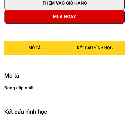
THÊM VÀO GIỎ HÀNG
MUA NGAY
MÔ TẢ
KẾT CẤU HÌNH HỌC
Mô tả
Đang cập nhật
Kết cấu hình học