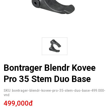
Bontrager Blendr Kovee
Pro 35 Stem Duo Base
SKU: bontrager-blendr-kovee-pro-35-stem-duo-base-499.000-
vnd
499,000đ