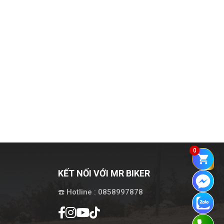
0
KẾT NỐI VỚI MR BIKER
☎️ Hotline : 0858997878