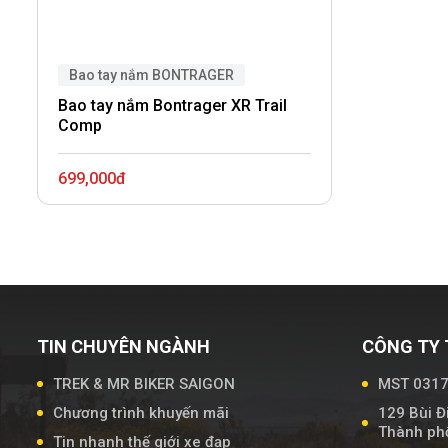
Bao tay nắm BONTRAGER
Bao tay nắm Bontrager XR Trail
Comp
699,000đ
TIN CHUYÊN NGÀNH
CÔNG TY 
TREK & MR BIKER SAIGON
MST 031
Chương trình khuyến mãi
129 Bùi Đ
Thành phố
Tin nhanh thế giới xe đạp