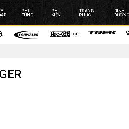
XE
PHỤ
PHỤ
TRANG
DINH
ĐẠP
TÙNG
KIỆN
PHỤC
DƯỠN
AGER