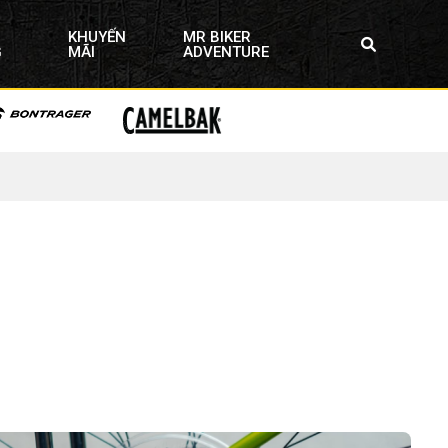
KHUYẾN
MR BIKER
G
MÃI
ADVENTURE
P XE CỦA BẠN?