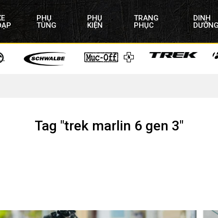
XE
PHỤ
PHỤ
TRANG
DINH
ĐẠP
TÙNG
KIỆN
PHỤC
DƯỠN
Tag "trek marlin 6 gen 3"
IN 6 GEN 3: NÊN CHỌN CHIẾC NÀO CHO HÀNH TRÌNH ĐẠ