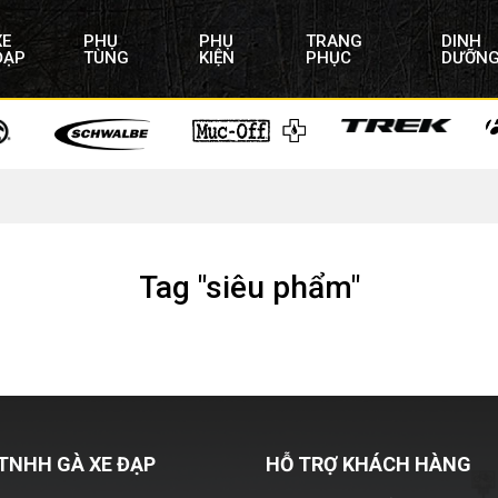
XE
PHỤ
PHỤ
TRANG
DINH
ĐẠP
TÙNG
KIỆN
PHỤC
DƯỠN
Tag "siêu phẩm"
TNHH GÀ XE ĐẠP
HỖ TRỢ KHÁCH HÀNG