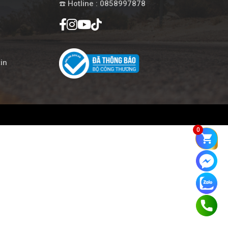
☎️ Hotline : 0858997878
in
0