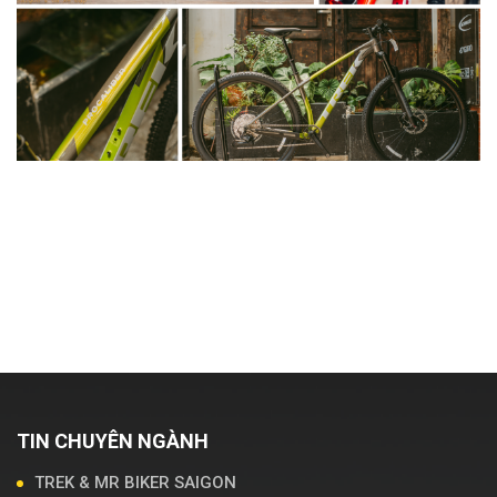
So sánh Trek Procaliber 6 và Trek Procaliber
8: 5 Điểm Khác Biệt Lớn Nhất Bạn Cần Biết!
Xem chi tiết
TIN CHUYÊN NGÀNH
TREK & MR BIKER SAIGON