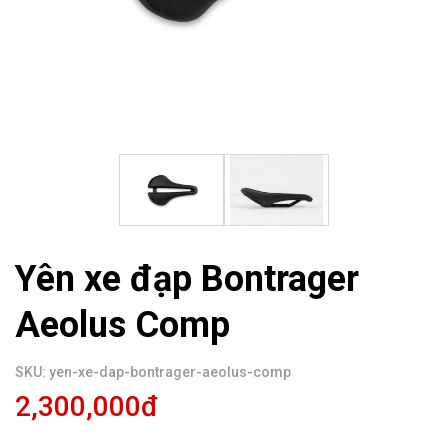
Yên xe đạp Bontrager
Aeolus Comp
SKU: yen-xe-dap-bontrager-aeolus-comp
2,300,000đ