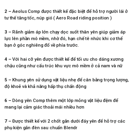
2 –
Aeolus Comp được thiết kế đặc biệt để hỗ trợ người lái ở
tư thế tăng tốc, núp gió ( Aero Road riding position )
3 –
Rãnh giảm áp lớn chạy dọc suốt thân yên giúp giảm áp
lực lên phần mô mềm, nhờ đó, hạn chế tê nhức khi cơ thể
bạn ở góc nghiêng đổ về phía trước.
4 –
Với hai cỡ yên được thiết kế để tối ưu cho dáng xương
chậu cũng như cấu trúc khu vực mô mềm ở cả nam và nữ
5 –
Khung yên sử dụng vật liệu nhẹ để cân bằng trọng lượng,
độ khoẻ và khả năng hấp thụ chấn động
6 –
Dòng yên Comp thêm một lớp mỏng vật liệu đệm để
mang lại cảm giác thoải mái nhiều hơn
7 –
Được thiết kế với 2 chốt gắn dưới đáy yên để hỗ trợ các
phụ kiện gắn đèn sau chuẩn Blendr