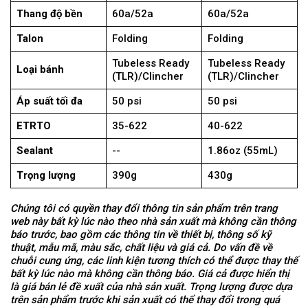
Thang độ bền
60a/52a
60a/52a
Talon
Folding
Folding
Tubeless Ready
Tubeless Ready
Loại bánh
(TLR)/Clincher
(TLR)/Clincher
Áp suất tối đa
50 psi
50 psi
ETRTO
35-622
40-622
Sealant
--
1.86oz (55mL)
Trọng lượng
390g
430g
Chúng tôi có quyền thay đổi thông tin sản phẩm trên trang
web này bất kỳ lúc nào theo nhà sản xuất mà không cần thông
báo trước, bao gồm các thông tin về thiết bị, thông số kỹ
thuật, mẫu mã, màu sắc, chất liệu và giá cả. Do vấn đề về
chuỗi cung ứng, các linh kiện tương thích có thể được thay thế
bất kỳ lúc nào mà không cần thông báo. Giá cả được hiển thị
là giá bán lẻ đề xuất của nhà sản xuất. Trọng lượng được dựa
trên sản phẩm trước khi sản xuất có thể thay đổi trong quá