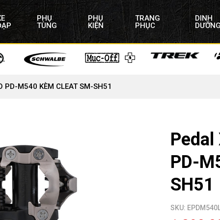
XE
PHỤ
PHỤ
TRANG
DINH
ĐẠP
TÙNG
KIỆN
PHỤC
DƯỠN
O PD-M540 KÈM CLEAT SM-SH51
Pedal
PD-M
SH51
SKU: EPDM540