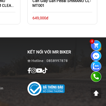
ANO
Can Giày Gắn Pedal SHIMANO CL-
M CLEAT
MT001
649,000đ
0
KẾT NỐI VỚI MR BIKER
☎️ Hotline : 0858997878
in