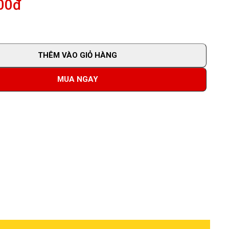
00đ
THÊM VÀO GIỎ HÀNG
MUA NGAY