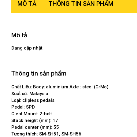
MÔ TẢ
THÔNG TIN SẢN PHẨM
Mô tả
Đang cập nhật
Thông tin sản phẩm
Chất Liệu: Body: aluminium Axle : steel (CrMo)
Xuất xứ: Malaysia
Loại: clipless pedals
Pedal: SPD
Cleat Mount: 2-bolt
Stack height (mm): 17
Pedal center (mm): 55
Tương thích: SM-SH51, SM-SH56