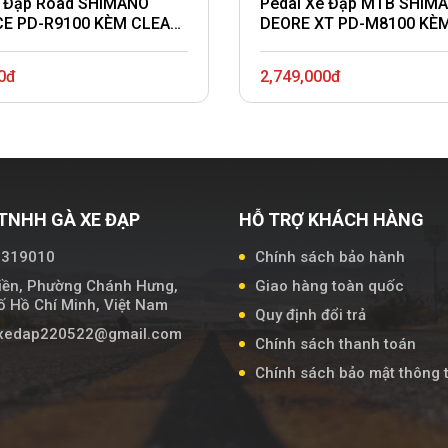
e Đạp Road SHIMANO
Pedal Xe Đạp MTB SHIM
E PD-R9100 KÈM CLEAT
DEORE XT PD-M8100 KÈ
2
SM-SH51
0đ
2,749,000đ
TNHH GÀ XE ĐẠP
HỖ TRỢ KHÁCH HÀNG
7319010
Chính sách bảo hành
iền, Phường Chánh Hưng,
Giao hàng toàn quốc
 Hồ Chí Minh, Việt Nam
Quy định đổi trả
axedap220522@gmail.com
Chính sách thanh toán
Chính sách bảo mật thông t