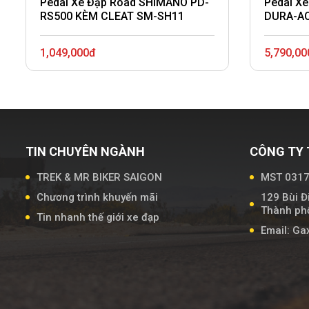
Pedal Xe Đạp Road SHIMANO PD-
Pedal X
RS500 KÈM CLEAT SM-SH11
DURA-AC
SM-SH1
1,049,000đ
5,790,00
TIN CHUYÊN NGÀNH
CÔNG TY 
TREK & MR BIKER SAIGON
MST 031
Chương trình khuyến mãi
129 Bùi Đ
Thành phố
Tin nhanh thế giới xe đạp
Email: G