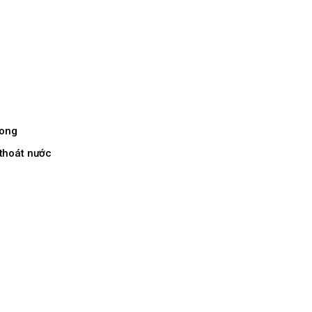
rong
 thoát nước