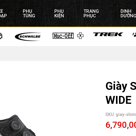
XE
PHỤ
PHỤ
TRANG
DINH
ĐẠP
TÙNG
KIỆN
PHỤC
DƯỠN
Giày
WIDE
SKU: giay-shi
6,790,0