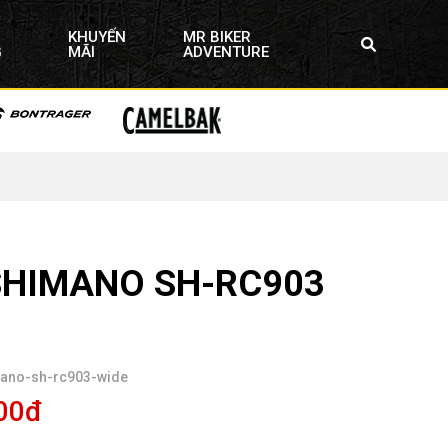
KHUYẾN
MR BIKER
G
MÃI
ADVENTURE
 SHIMANO SH-RC903
mano-sh-rc903-wide
00đ