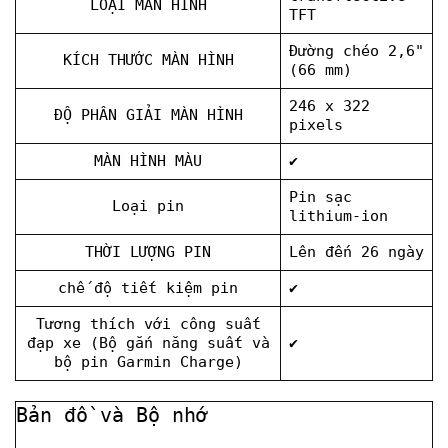
LOẠI MÀN HÌNH
TFT
Đường chéo 2,6"
KÍCH THƯỚC MÀN HÌNH
(66 mm)
246 x 322
ĐỘ PHÂN GIẢI MÀN HÌNH
pixels
MÀN HÌNH MÀU
✔
Pin sạc
Loại pin
lithium-ion
THỜI LƯỢNG PIN
Lên đến 26 ngày
chế độ tiết kiệm pin
✔
Tương thích với công suất
đạp xe (Bộ gắn năng suất và
✔
bộ pin Garmin Charge)
Bản đồ và Bộ nhớ