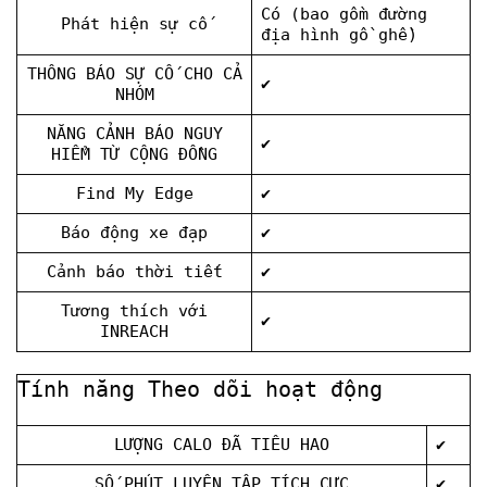
Có (bao gồm đường
Phát hiện sự cố
địa hình gồ ghề)
THÔNG BÁO SỰ CỐ CHO CẢ
✔
NHÓM
NĂNG CẢNH BÁO NGUY
✔
HIỂM TỪ CỘNG ĐỒNG
Find My Edge
✔
Báo động xe đạp
✔
Cảnh báo thời tiết
✔
Tương thích với
✔
INREACH
Tính năng Theo dõi hoạt động
LƯỢNG CALO ĐÃ TIÊU HAO
✔
SỐ PHÚT LUYỆN TẬP TÍCH CỰC
✔