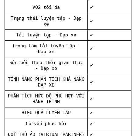
VO2 tối đa
✔
Trạng thái luyện tập - Đạp
✔
xe
Tải luyện tập - Đạp xe
✔
Trọng tâm tải luyện tập -
✔
Đạp xe
Sức bền theo thời gian thực
✔
- Đạp xe
TÍNH NĂNG PHÂN TÍCH KHẢ NĂNG
✔
ĐẠP XE
PHÂN TÍCH MỨC ĐỘ PHÙ HỢP VỚI
✔
HÀNH TRÌNH
HIỆU QUẢ LUYỆN TẬP
✔
Cố vấn phục hồi
✔
ĐỐI THỦ ẢO (VIRTUAL PARTNER)
✔