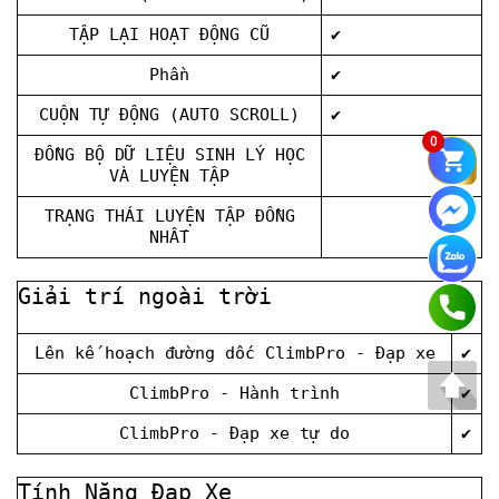
TẬP LẠI HOẠT ĐỘNG CŨ
✔
Phần
✔
CUỘN TỰ ĐỘNG (AUTO SCROLL)
✔
0
ĐỒNG BỘ DỮ LIỆU SINH LÝ HỌC
VÀ LUYỆN TẬP
TRẠNG THÁI LUYỆN TẬP ĐỒNG
NHẤT
Giải trí ngoài trời
Lên kế hoạch đường dốc ClimbPro - Đạp xe
✔
ClimbPro - Hành trình
✔
ClimbPro - Đạp xe tự do
✔
Tính Năng Đạp Xe