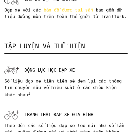
Đạp xe với các
bản đồ được tải sẵn
bao gồm dữ
liệu đường mòn trên toàn thế giới từ Trailfork.
TẬP LUYỆN VÀ THỂ HIỆN
ĐỘNG LỰC HỌC ĐẠP XE
Số liệu đạp xe tiên tiến sẽ đem lại các thông
tin chuyên sâu về hiệu suất ở các điều kiện
1
khác nhau
.
TRẠNG THÁI ĐẠP XE ĐỊA HÌNH
Theo dõi các số liệu đạp xe leo núi như số lần
sốc, quãng đường sốc và thời gian trên không.