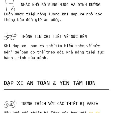
NHẮC NHỞ BỔ SUNG NƯỚC VÀ DINH DƯỠNG
Luôn được tiếp năng lượng khi đạp xe nhờ các
thông báo đến giờ ăn uống.
THÔNG TIN CHI TIẾT VỀ SỨC BỀN
Khi đạp xe, bạn có thể tìm hiểu thêm về sức
1
bền
để ban có thể theo dõi khả năng tiếp tục
hành trình của mình.
ĐẠP XE AN TOÀN & YÊN TÂM HƠN
TƯƠNG THÍCH VỚI CÁC THIẾT BỊ VARIA
Hãy kết nối thiết bị Edge của bạn với
ra-đa