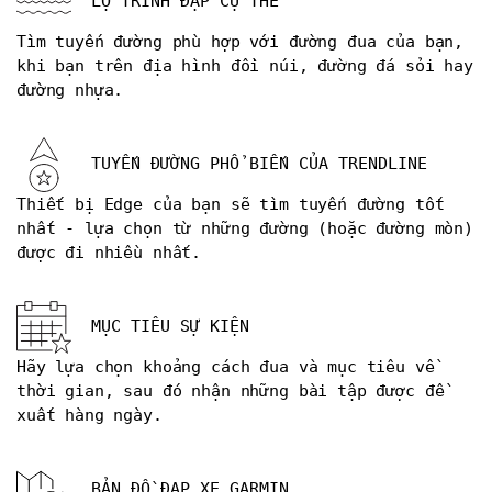
LỘ TRÌNH ĐẠP CỤ THỂ
Tìm tuyến đường phù hợp với đường đua của bạn,
khi bạn trên địa hình đồi núi, đường đá sỏi hay
đường nhựa.
TUYẾN ĐƯỜNG PHỔ BIẾN CỦA TRENDLINE
Thiết bị Edge của bạn sẽ tìm tuyến đường tốt
nhất - lựa chọn từ những đường (hoặc đường mòn)
được đi nhiều nhất.
MỤC TIÊU SỰ KIỆN
Hãy lựa chọn khoảng cách đua và mục tiêu về
thời gian, sau đó nhận những bài tập được đề
xuất hàng ngày.
BẢN ĐỒ ĐẠP XE GARMIN