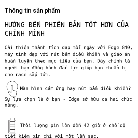
Thông tin sản phẩm
HƯỚNG ĐẾN PHIÊN BẢN TỐT HƠN CỦA
CHÍNH MÌNH
Cải thiện thành tích đạp mỗi ngày với Edge 840,
máy tính đạp với nút bấm điều khiển và giáo án
huấn luyện theo mục tiêu của bạn. Đây chính là
người bạn đồng hành đắc lực giúp bạn chuẩn bị
cho race sắp tới.
Màn hình cảm ứng hay nút bấm điều khiển?
Sự lựa chọn là ở bạn - Edge sở hữu cả hai chức
năng.
Thời lượng pin lên đến 42 giờ ở chế độ
tiết kiệm pin chỉ với một lần sạc.