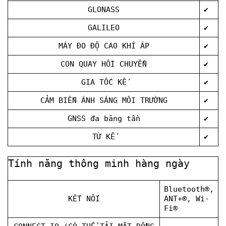
GLONASS
✔
GALILEO
✔
MÁY ĐO ĐỘ CAO KHÍ ÁP
✔
CON QUAY HỒI CHUYỂN
✔
GIA TỐC KẾ
✔
CẢM BIẾN ÁNH SÁNG MÔI TRƯỜNG
✔
GNSS đa băng tần
✔
TỪ KẾ
✔
Tính năng thông minh hàng ngày
Bluetooth®,
KẾT NỐI
ANT+®, Wi-
Fi®