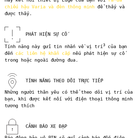
chiếu hậu Varia và đèn thông minh
để thấy và
được thấy.
PHÁT HIỆN SỰ CỐ
3
Tính năng này gửi tin nhắn về vị trí
của bạn
đến
các liên hệ khẩn cấp
nếu phát hiện sự cố
trong hoặc ngoài đường đua.
TÍNH NĂNG THEO DÕI TRỰC TIẾP
Những người thân yêu có thể theo dõi vị trí của
bạn, khi được kết nối với điện thoại thông minh
tương thích
CẢNH BÁO XE ĐẠP
Báo động bảo vệ PIN sẽ gửi cảnh báo đến điện