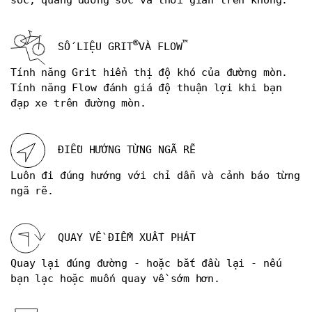
®
™
SỐ LIỆU GRIT
VÀ FLOW
Tính năng Grit hiển thị độ khó của đường mòn.
Tính năng Flow đánh giá độ thuận lợi khi bạn
đạp xe trên đường mòn.
ĐIỀU HƯỚNG TỪNG NGÃ RẼ
Luôn đi đúng hướng với chỉ dẫn và cảnh báo từng
ngã rẽ.
QUAY VỀ ĐIỂM XUẤT PHÁT
Quay lại đúng đường - hoặc bắt đầu lại - nếu
bạn lạc hoặc muốn quay về sớm hơn.