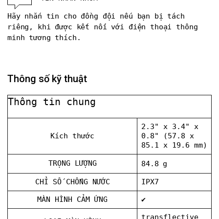
Hãy nhắn tin cho đồng đội nếu bạn bị tách
riêng, khi được kết nối với điện thoại thông
minh tương thích.
Thông số kỹ thuật
Thông tin chung
2.3" x 3.4" x
Kích thước
0.8" (57.8 x
85.1 x 19.6 mm)
TRỌNG LƯỢNG
84.8 g
CHỈ SỐ CHỐNG NƯỚC
IPX7
MÀN HÌNH CẢM ỨNG
✔
transflective