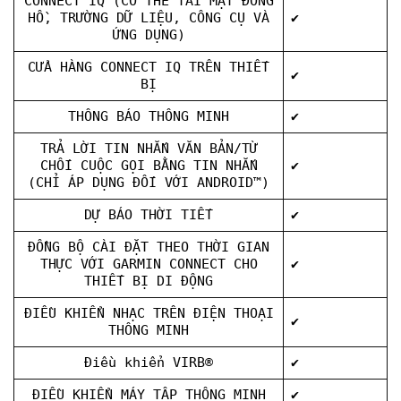
CONNECT IQ (CÓ THỂ TẢI MẶT ĐỒNG
HỒ, TRƯỜNG DỮ LIỆU, CÔNG CỤ VÀ
✔
ỨNG DỤNG)
CỬA HÀNG CONNECT IQ TRÊN THIẾT
✔
BỊ
THÔNG BÁO THÔNG MINH
✔
TRẢ LỜI TIN NHẮN VĂN BẢN/TỪ
CHỐI CUỘC GỌI BẰNG TIN NHẮN
✔
(CHỈ ÁP DỤNG ĐỐI VỚI ANDROID™)
DỰ BÁO THỜI TIẾT
✔
ĐỒNG BỘ CÀI ĐẶT THEO THỜI GIAN
THỰC VỚI GARMIN CONNECT CHO
✔
THIẾT BỊ DI ĐỘNG
ĐIỀU KHIỂN NHẠC TRÊN ĐIỆN THOẠI
✔
THÔNG MINH
Điều khiển VIRB®
✔
ĐIỀU KHIỂN MÁY TẬP THÔNG MINH
✔