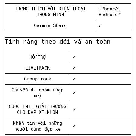
TƯƠNG THÍCH VỚI ĐIỆN THOẠI
iPhone®,
THÔNG MINH
Android™
Garmin Share
✔
Tính năng theo dõi và an toàn
HỖ TRỢ
✔
LIVETRACK
✔
GroupTrack
✔
Chuyến đi nhóm (Đạp
✔
xe)
CUỘC THI, GIẢI THƯỞNG
✔
CHO ĐẠP XE NHÓM
Nhắn tin với những
✔
người cùng đạp xe