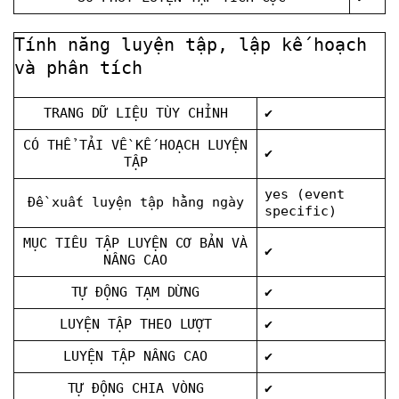
Tính năng luyện tập, lập kế hoạch
và phân tích
TRANG DỮ LIỆU TÙY CHỈNH
✔
CÓ THỂ TẢI VỀ KẾ HOẠCH LUYỆN
✔
TẬP
yes (event
Đề xuất luyện tập hằng ngày
specific)
MỤC TIÊU TẬP LUYỆN CƠ BẢN VÀ
✔
NÂNG CAO
TỰ ĐỘNG TẠM DỪNG
✔
LUYỆN TẬP THEO LƯỢT
✔
LUYỆN TẬP NÂNG CAO
✔
TỰ ĐỘNG CHIA VÒNG
✔