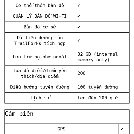
Có thể thêm bản đồ
✔
QUẢN LÝ BẢN ĐỒ WI-FI
✔
Bản đồ cơ sở
✔
Dữ liệu đường mòn
✔
TrailForks tích hợp
32 GB (internal
Lưu trữ bộ nhớ ngoài
memory only)
Tọa độ điểm/điểm yêu
200
thích/địa điểm
Điều hướng tuyến đường
100 tuyến đường
Lịch sử
lên đến 200 giờ
Cảm biến
GPS
✔