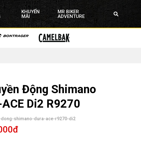
KHUYẾN
MR BIKER
G
MÃI
ADVENTURE
uyền Động Shimano
ACE Di2 R9270
n-dong-shimano-dura-ace-r9270-di2
,000đ