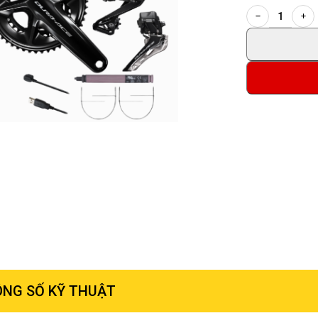
NG SỐ KỸ THUẬT