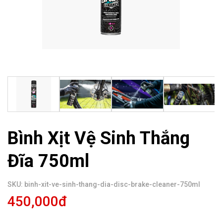
Bình Xịt Vệ Sinh Thắng
Đĩa 750ml
SKU: binh-xit-ve-sinh-thang-dia-disc-brake-cleaner-750ml
450,000đ