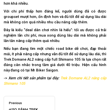
hơn khá nhiều.
Với chi phí thấp hơn đáng kể, người dùng đã có được
groupset mượt hơn, ổn định hơn và đủ tốt để sử dụng lâu dài
mà không còn quá nhiều nhu cầu nâng cấp thêm.
Đây là kiểu “deal dân chơi nhìn là hiểu”: tối ưu được cả trải
nghiệm lẫn chi phí, mua xong dùng lâu dài mà không phải
lăn tăn nâng cấp thêm quá nhiều.
Nếu bạn đang tìm một chiếc road bike dễ chơi, đạp thoải
mái, ít phải nâng cấp nhưng vẫn đủ tốt để sử dụng lâu dài, thì
Trek Domane AL2 nâng cấp full Shimano 105 là lựa chọn rất
đáng cân nhắc trong tầm giá dưới 40 triệu. Hiện cấu hình
này đang có tại Mr Biker Saigon.
->
Xem chi tiết sản phẩm tại đây:
Trek Domane AL2 nâng cấp
Shimano 105
Previous
SO SÁNH TREK