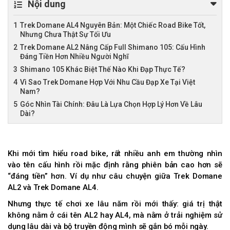
Nội dung
Trek Domane AL4 Nguyên Bản: Một Chiếc Road Bike Tốt,
Nhưng Chưa Thật Sự Tối Ưu
Trek Domane AL2 Nâng Cấp Full Shimano 105: Cấu Hình
Đáng Tiền Hơn Nhiều Người Nghĩ
Shimano 105 Khác Biệt Thế Nào Khi Đạp Thực Tế?
Vì Sao Trek Domane Hợp Với Nhu Cầu Đạp Xe Tại Việt
Nam?
Góc Nhìn Tài Chính: Đâu Là Lựa Chọn Hợp Lý Hơn Về Lâu
Dài?
Khi mới tìm hiểu road bike, rất nhiều anh em thường nhìn
vào tên cấu hình rồi mặc định rằng phiên bản cao hơn sẽ
“đáng tiền” hơn. Ví dụ như câu chuyện giữa Trek Domane
AL2 và Trek Domane AL4.
Nhưng thực tế chơi xe lâu năm rồi mới thấy: giá trị thật
không nằm ở cái tên AL2 hay AL4, mà nằm ở trải nghiệm sử
dụng lâu dài và bộ truyền động mình sẽ gắn bó mỗi ngày.