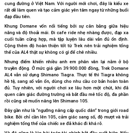
cung đường ở Việt Nam. Với người mới chơi, đây là kiểu xe
rất dễ làm quen và tạo cảm giác yên tâm ngay từ những buổi
đạp đầu tiên.
Khung Domane vốn nổi tiếng bởi sự cân bằng giữa hiệu
năng và độ thoải mái. Đi cafe ride nhẹ nhàng được, đạp xa
cuối tuần cũng hợp, mà tập luyện lâu dài vẫn đủ ổn định.
Cộng thêm độ hoàn thiện tốt từ Trek nên trải nghiệm tổng
thể của AL4 thật sự không có gì để chê nhiều.
Nhưng điểm khiến nhiều anh em phân vân lại nằm ở bộ
truyền động. Ở mức giá gần 39.900.000 đồng, Trek Domane
AL4 vẫn sử dụng Shimano Tiagra. Thực tế thì Tiagra không
hề tệ, sang số vẫn ổn, dùng cho nhu cầu cơ bản hoàn toàn
đủ. Tuy nhiên, với người chơi xe lâu hơn một chút, khi đã
quen cảm giác đường trường và bắt đầu mê tốc độ, đa phần
rồi cũng sẽ muốn nâng lên Shimano 105.
Đây gần như là “ngưỡng nâng cấp quốc dân” trong giới road
bike. Bởi chỉ cần lên 105, cảm giác sang số, độ mượt và trải
nghiệm tổng thể của chiếc xe đã khác đi khá rõ.
Và đó cũng là lúc bài toán tài chính bắt đầu xuất hiện. Nếu