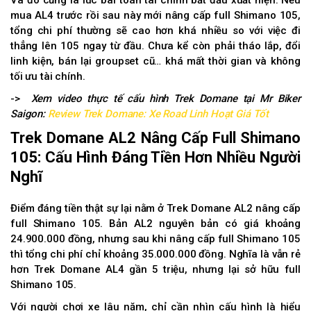
mua AL4 trước rồi sau này mới nâng cấp full Shimano 105,
tổng chi phí thường sẽ cao hơn khá nhiều so với việc đi
thẳng lên 105 ngay từ đầu. Chưa kể còn phải tháo lắp, đổi
linh kiện, bán lại groupset cũ… khá mất thời gian và không
tối ưu tài chính.
->
Xem video thực tế cấu hình Trek Domane tại Mr Biker
Saigon:
Review Trek Domane: Xe Road Linh Hoạt Giá Tốt
Trek Domane AL2 Nâng Cấp Full Shimano
105: Cấu Hình Đáng Tiền Hơn Nhiều Người
Nghĩ
Điểm đáng tiền thật sự lại nằm ở Trek Domane AL2 nâng cấp
full Shimano 105. Bản AL2 nguyên bản có giá khoảng
24.900.000 đồng, nhưng sau khi nâng cấp full Shimano 105
thì tổng chi phí chỉ khoảng 35.000.000 đồng. Nghĩa là vẫn rẻ
hơn Trek Domane AL4 gần 5 triệu, nhưng lại sở hữu full
Shimano 105.
Với người chơi xe lâu năm, chỉ cần nhìn cấu hình là hiểu