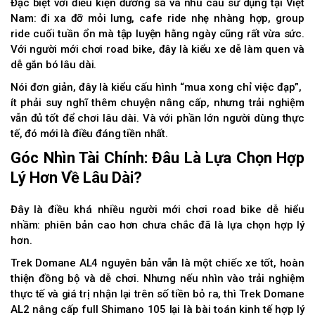
Đặc biệt với điều kiện đường sá và nhu cầu sử dụng tại Việt
Nam: đi xa đỡ mỏi lưng, cafe ride nhẹ nhàng hợp, group
ride cuối tuần ổn mà tập luyện hằng ngày cũng rất vừa sức.
Với người mới chơi road bike, đây là kiểu xe dễ làm quen và
dễ gắn bó lâu dài.
Nói đơn giản, đây là kiểu cấu hình “mua xong chỉ việc đạp”,
ít phải suy nghĩ thêm chuyện nâng cấp, nhưng trải nghiệm
vẫn đủ tốt để chơi lâu dài. Và với phần lớn người dùng thực
tế, đó mới là điều đáng tiền nhất.
Góc Nhìn Tài Chính: Đâu Là Lựa Chọn Hợp
Lý Hơn Về Lâu Dài?
Đây là điều khá nhiều người mới chơi road bike dễ hiểu
nhầm: phiên bản cao hơn chưa chắc đã là lựa chọn hợp lý
hơn.
Trek Domane AL4 nguyên bản vẫn là một chiếc xe tốt, hoàn
thiện đồng bộ và dễ chơi. Nhưng nếu nhìn vào trải nghiệm
thực tế và giá trị nhận lại trên số tiền bỏ ra, thì Trek Domane
AL2 nâng cấp full Shimano 105 lại là bài toán kinh tế hợp lý