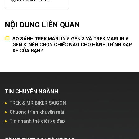
MARLIN 5 GEN 3 VÀ
TREK MARLIN 6 GEN
3: NÊN CHỌN CHIẾC
NỘI DUNG LIÊN QUAN
NÀO CHO HÀNH
TRÌNH ĐẠP XE CỦA
BẠN?
SO SÁNH TREK MARLIN 5 GEN 3 VÀ TREK MARLIN 6
GEN 3: NÊN CHỌN CHIẾC NÀO CHO HÀNH TRÌNH ĐẠP
XE CỦA BẠN?
TIN CHUYÊN NGÀNH
TREK & MR BIKER SAIGON
Chương trình khuyến mãi
Tin nhanh thế giới xe đạp