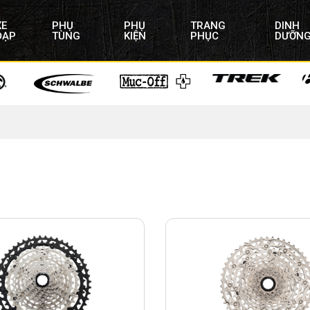
XE
PHỤ
PHỤ
TRANG
DINH
ĐẠP
TÙNG
KIỆN
PHỤC
DƯỠN