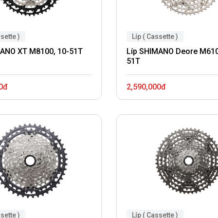
sette )
Líp ( Cassette )
MANO XT M8100, 10-51T
Líp SHIMANO Deore M610
51T
0đ
2,590,000đ
sette )
Líp ( Cassette )