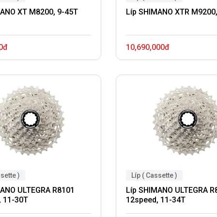
MANO XT M8200, 9-45T
Líp SHIMANO XTR M9200,
0đ
10,690,000đ
sette )
Líp ( Cassette )
MANO ULTEGRA R8101
Líp SHIMANO ULTEGRA R
, 11-30T
12speed, 11-34T